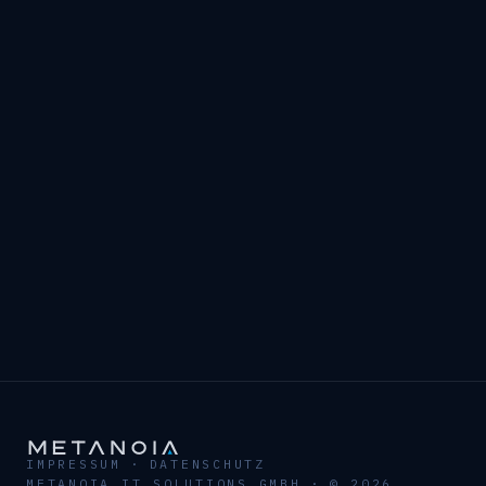
IMPRESSUM
·
DATENSCHUTZ
METANOIA IT SOLUTIONS GMBH
·
© 2026